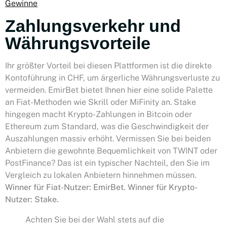
Gewinne
Zahlungsverkehr und
Währungsvorteile
Ihr größter Vorteil bei diesen Plattformen ist die direkte
Kontoführung in CHF, um ärgerliche Währungsverluste zu
vermeiden. EmirBet bietet Ihnen hier eine solide Palette
an Fiat-Methoden wie Skrill oder MiFinity an. Stake
hingegen macht Krypto-Zahlungen in Bitcoin oder
Ethereum zum Standard, was die Geschwindigkeit der
Auszahlungen massiv erhöht. Vermissen Sie bei beiden
Anbietern die gewohnte Bequemlichkeit von TWINT oder
PostFinance? Das ist ein typischer Nachteil, den Sie im
Vergleich zu lokalen Anbietern hinnehmen müssen.
Winner für Fiat-Nutzer: EmirBet. Winner für Krypto-
Nutzer: Stake.
Achten Sie bei der Wahl stets auf die