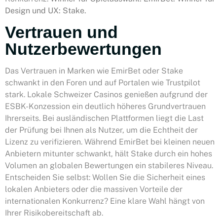
Design und UX: Stake.
Vertrauen und
Nutzerbewertungen
Das Vertrauen in Marken wie EmirBet oder Stake
schwankt in den Foren und auf Portalen wie Trustpilot
stark. Lokale Schweizer Casinos genießen aufgrund der
ESBK-Konzession ein deutlich höheres Grundvertrauen
Ihrerseits. Bei ausländischen Plattformen liegt die Last
der Prüfung bei Ihnen als Nutzer, um die Echtheit der
Lizenz zu verifizieren. Während EmirBet bei kleinen neuen
Anbietern mitunter schwankt, hält Stake durch ein hohes
Volumen an globalen Bewertungen ein stabileres Niveau.
Entscheiden Sie selbst: Wollen Sie die Sicherheit eines
lokalen Anbieters oder die massiven Vorteile der
internationalen Konkurrenz? Eine klare Wahl hängt von
Ihrer Risikobereitschaft ab.